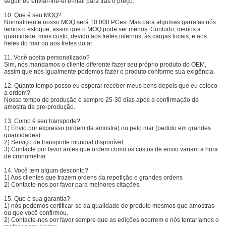
seguir eu enviar-lhe-ei e-mail para trás o preço.
10.
Que é seu MOQ?
Normalmente nosso MOQ será 10.000 PCes. Mas para algumas garrafas nós
temos o estoque, assim que o MOQ pode ser menos. Contudo, menos a
quantidade, mais custo, devido aos fretes internos, às cargas locais, e aos
fretes do mar ou aos fretes do ar.
11.
Você aceita personalizado?
Sim, nós mandamos o cliente diferente fazer seu próprio produto do OEM,
assim que nós igualmente podemos fazer o produto conforme sua exigência.
12.
Quanto tempo posso eu esperar receber meus bens depois que eu coloco
a ordem?
Nosso tempo de produção é sempre 25-30 dias após a confirmação da
amostra da pre-produção.
13.
Como é seu transporte?
1) Envio por expresso (ordem da amostra) ou pelo mar (pedido em grandes
quantidades).
2) Serviço de transporte mundial disponível
3) Contacte por favor antes que ordem como os custos de envio variam a hora
de cronometrar.
14.
Você tem algum desconto?
1) Aos clientes que trazem ordens da repetição e grandes ordens
2) Contacte-nos por favor para melhores citações.
15.
Que é sua garantia?
1) nós podemos certificar-se da qualidade de produto mesmos que amostras
ou que você confirmou.
2) Contacte-nos por favor sempre que as edições ocorrem e nós tentaríamos o