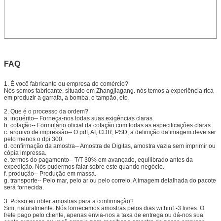
FAQ
1.
É você fabricante ou empresa do comércio?
Nós somos fabricante, situado em Zhangjiagang. nós temos a experiência rica
em produzir a garrafa, a bomba, o tampão, etc.
2.
Que é o processo da ordem?
a. inquérito-- Forneça-nos todas suas exigências claras.
b. cotação-- Formulário oficial da cotação com todas as especificações claras.
c. arquivo de impressão-- O pdf, AI, CDR, PSD, a definição da imagem deve ser
pelo menos o dpi 300.
d. confirmação da amostra-- Amostra de Digitas, amostra vazia sem imprimir ou
cópia impressa.
e. termos do pagamento-- T/T 30% em avançado, equilibrado antes da
expedição. Nós pudermos falar sobre este quando negócio.
f. produção-- Produção em massa.
g. transporte-- Pelo mar, pelo ar ou pelo correio. A imagem detalhada do pacote
será fornecida.
3.
Posso eu obter amostras para a confirmação?
Sim, naturalmente. Nós fornecemos amostras pelos dias within1-3 livres. O
frete pago pelo cliente, apenas envia-nos a taxa de entrega ou dá-nos sua