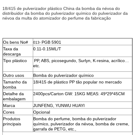
18/415 de pulverizador plástico China da bomba da névoa do
distribuidor da bomba do pulverizador químico do pulverizador da
névoa da multa do atomizador do perfume da fabricação
Os bens No#
PGB 5901
013-
Taxa da
0.11-0.15ML/T
descarga
Tipo plástico
PP, ABS, picosegundo, Surlyn, K-resina, acrílico…
etc.
Outro usos
Bomba do pulverizador químico
Tamanho da
18/415 de plástico PP tão popular no mercado
bomba
Detalhe da
2400pcs/Carton GW: 15KG MEAS: 49*29*45CM
embalagem
Marca
JUNFENG, YUNWU HUAYI
Cores
Opcional
Produtos
Bomba do perfume, bomba do pulverizador
principais
químico, pulverizador da névoa, bomba de creme,
garrafa de PETG, etc.,