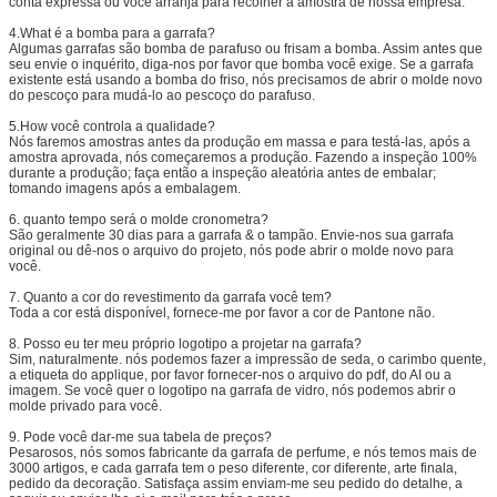
conta expressa ou você arranja para recolher a amostra de nossa empresa.
4.What é a bomba para a garrafa?
Algumas garrafas são bomba de parafuso ou frisam a bomba. Assim antes que
seu envie o inquérito, diga-nos por favor que bomba você exige. Se a garrafa
existente está usando a bomba do friso, nós precisamos de abrir o molde novo
do pescoço para mudá-lo ao pescoço do parafuso.
5.How você controla a qualidade?
Nós faremos amostras antes da produção em massa e para testá-las, após a
amostra aprovada, nós começaremos a produção. Fazendo a inspeção 100%
durante a produção; faça então a inspeção aleatória antes de embalar;
tomando imagens após a embalagem.
6. quanto tempo será o molde cronometra?
São geralmente 30 dias para a garrafa & o tampão. Envie-nos sua garrafa
original ou dê-nos o arquivo do projeto, nós pode abrir o molde novo para
você.
7.
Quanto a cor do revestimento da garrafa você tem?
Toda a cor está disponível, fornece-me por favor a cor de Pantone não.
8.
Posso eu ter meu próprio logotipo a projetar na garrafa?
Sim, naturalmente. nós podemos fazer a impressão de seda, o carimbo quente,
a etiqueta do applique, por favor fornecer-nos o arquivo do pdf, do AI ou a
imagem. Se você quer o logotipo na garrafa de vidro, nós podemos abrir o
molde privado para você.
9.
Pode você dar-me sua tabela de preços?
Pesarosos, nós somos fabricante da garrafa de perfume, e nós temos mais de
3000 artigos, e cada garrafa tem o peso diferente, cor diferente, arte finala,
pedido da decoração. Satisfaça assim enviam-me seu pedido do detalhe, a