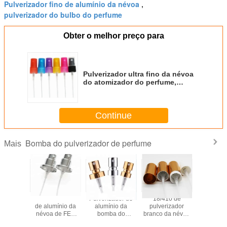
Pulverizador fino de alumínio da névoa
,
pulverizador do bulbo do perfume
Obter o melhor preço para
Pulverizador ultra fino da névoa
do atomizador do perfume,
18/415 de pulverizador plástico
da bomba para o cosmético
Continue
Bomba do pulverizador de perfume
Mais
izador
Pulverizador fino
Pulverizador de
18/410 de
Pulveri
ico da
de alumínio da
alumínio da
pulverizador
elegant
a do
névoa de FEA
bomba do
branco da névoa
bomba
e bomba
15/410 com a
perfume do dedo,
do perfume com o
perfu