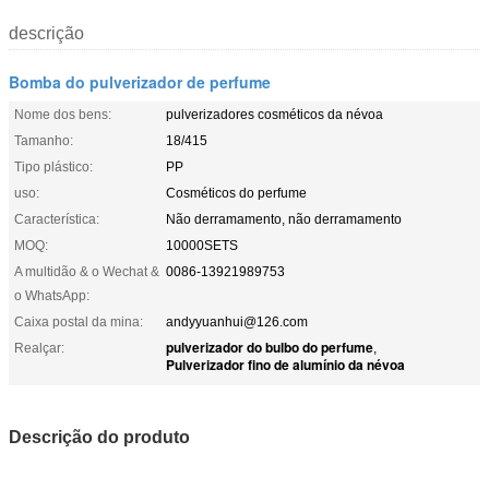
descrição
Bomba do pulverizador de perfume
Nome dos bens:
pulverizadores cosméticos da névoa
Tamanho:
18/415
Tipo plástico:
PP
uso:
Cosméticos do perfume
Característica:
Não derramamento, não derramamento
MOQ:
10000SETS
A multidão & o Wechat &
0086-13921989753
o WhatsApp:
Caixa postal da mina:
andyyuanhui@126.com
pulverizador do bulbo do perfume
Realçar:
,
Pulverizador fino de alumínio da névoa
Descrição do produto