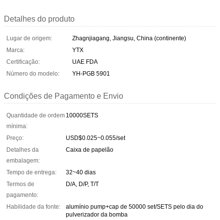
Detalhes do produto
Lugar de origem:
Zhagnjiagang, Jiangsu, China (continente)
Marca:
YTX
Certificação:
UAE FDA
Número do modelo:
YH-PGB 5901
Condições de Pagamento e Envio
Quantidade de ordem
10000SETS
mínima:
Preço:
USD$0.025~0.055/set
Detalhes da
Caixa de papelão
embalagem:
Tempo de entrega:
32~40 dias
Termos de
D/A, D/P, T/T
pagamento:
Habilidade da fonte:
alumínio pump+cap de 50000 set/SETS pelo dia do
pulverizador da bomba