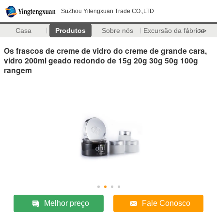
SuZhou Yitengxuan Trade CO.,LTD
Casa
Produtos
Sobre nós
Excursão da fábrica
>>
Os frascos de creme de vidro do creme de grande cara,
vidro 200ml geado redondo de 15g 20g 30g 50g 100g
rangem
Melhor preço
Fale Conosco