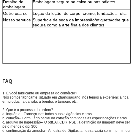
Detalhe da
Embalagem segura na caixa ou nas páletes
embalagem
Outro usa-se
Loção da loção, do corpo, creme, fundação… etc.
Nosso servuce
Superfície de seda da impressão/etiqueta/othe que
segura como a arte finala dos clientes
FAQ
1.
É você fabricante ou empresa do comércio?
Nós somos fabricante, situado em Zhangjiagang. nós temos a experiência rica
em produzir a garrafa, a bomba, o tampão, etc.
2.
Que é o processo da ordem?
a. inquérito-- Forneça-nos todas suas exigências claras.
b. cotação-- Formulário oficial da cotação com todas as especificações claras.
c. arquivo de impressão-- O pdf, AI, CDR, PSD, a definição da imagem deve ser
pelo menos o dpi 300.
d. confirmação da amostra-- Amostra de Digitas, amostra vazia sem imprimir ou