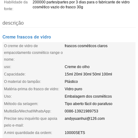
Habilidade da
200000 partes/partes por 3 dias para o fabricante de vidro
cosmético vazio do frasco 30g
fonte:
descrição
Creme frascos de vidro
O creme de vidro de
frascos cosméticos claros
empacotamento cosmético range o
nome:
uso:
Creme do olho
Capacidade:
15ml 20ml 30ml 50ml 100ml
O material do tampão:
Plástico
Matéria-prima do frasco de vidro:
Vidro puro
Uso:
Embalagem dos cosméticos
Método da selagem:
Tipo aberto fácil do parafuso
Multidão/Wechat/WhatsApp:
0086-13921989753
Precise seu inquérito que apoia
andyyuanhui@126.com
pelo e-mail:
A mini quantidade da ordem:
10000SETS