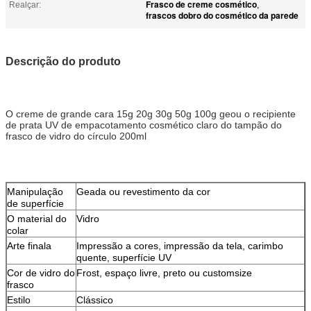
Frasco de creme cosmético
Realçar:
,
frascos dobro do cosmético da parede
Descrição do produto
O creme de grande cara 15g 20g 30g 50g 100g geou o recipiente
de prata UV de empacotamento cosmético claro do tampão do
frasco de vidro do círculo 200ml
Manipulação
Geada ou revestimento da cor
de superfície
O material do
Vidro
colar
Arte finala
Impressão a cores, impressão da tela, carimbo
quente, superfície UV
Cor de vidro do
Frost, espaço livre, preto ou customsize
frasco
Estilo
Clássico