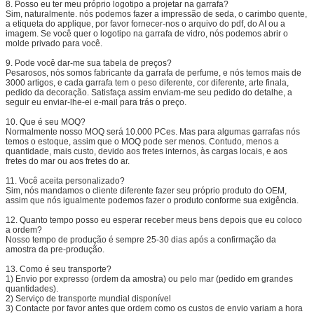
8.
Posso eu ter meu próprio logotipo a projetar na garrafa?
Sim, naturalmente. nós podemos fazer a impressão de seda, o carimbo quente,
a etiqueta do applique, por favor fornecer-nos o arquivo do pdf, do AI ou a
imagem. Se você quer o logotipo na garrafa de vidro, nós podemos abrir o
molde privado para você.
9.
Pode você dar-me sua tabela de preços?
Pesarosos, nós somos fabricante da garrafa de perfume, e nós temos mais de
3000 artigos, e cada garrafa tem o peso diferente, cor diferente, arte finala,
pedido da decoração. Satisfaça assim enviam-me seu pedido do detalhe, a
seguir eu enviar-lhe-ei e-mail para trás o preço.
10.
Que é seu MOQ?
Normalmente nosso MOQ será 10.000 PCes. Mas para algumas garrafas nós
temos o estoque, assim que o MOQ pode ser menos. Contudo, menos a
quantidade, mais custo, devido aos fretes internos, às cargas locais, e aos
fretes do mar ou aos fretes do ar.
11.
Você aceita personalizado?
Sim, nós mandamos o cliente diferente fazer seu próprio produto do OEM,
assim que nós igualmente podemos fazer o produto conforme sua exigência.
12.
Quanto tempo posso eu esperar receber meus bens depois que eu coloco
a ordem?
Nosso tempo de produção é sempre 25-30 dias após a confirmação da
amostra da pre-produção.
13.
Como é seu transporte?
1) Envio por expresso (ordem da amostra) ou pelo mar (pedido em grandes
quantidades).
2) Serviço de transporte mundial disponível
3) Contacte por favor antes que ordem como os custos de envio variam a hora