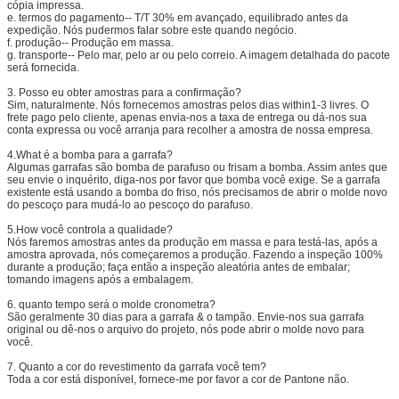
cópia impressa.
e. termos do pagamento-- T/T 30% em avançado, equilibrado antes da
expedição. Nós pudermos falar sobre este quando negócio.
f. produção-- Produção em massa.
g. transporte-- Pelo mar, pelo ar ou pelo correio. A imagem detalhada do pacote
será fornecida.
3.
Posso eu obter amostras para a confirmação?
Sim, naturalmente. Nós fornecemos amostras pelos dias within1-3 livres. O
frete pago pelo cliente, apenas envia-nos a taxa de entrega ou dá-nos sua
conta expressa ou você arranja para recolher a amostra de nossa empresa.
4.What é a bomba para a garrafa?
Algumas garrafas são bomba de parafuso ou frisam a bomba. Assim antes que
seu envie o inquérito, diga-nos por favor que bomba você exige. Se a garrafa
existente está usando a bomba do friso, nós precisamos de abrir o molde novo
do pescoço para mudá-lo ao pescoço do parafuso.
5.How você controla a qualidade?
Nós faremos amostras antes da produção em massa e para testá-las, após a
amostra aprovada, nós começaremos a produção. Fazendo a inspeção 100%
durante a produção; faça então a inspeção aleatória antes de embalar;
tomando imagens após a embalagem.
6. quanto tempo será o molde cronometra?
São geralmente 30 dias para a garrafa & o tampão. Envie-nos sua garrafa
original ou dê-nos o arquivo do projeto, nós pode abrir o molde novo para
você.
7.
Quanto a cor do revestimento da garrafa você tem?
Toda a cor está disponível, fornece-me por favor a cor de Pantone não.