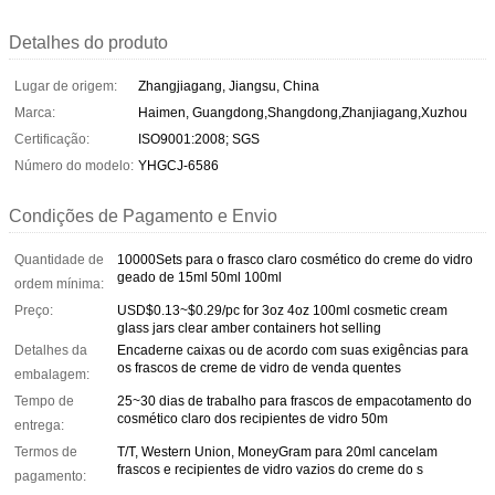
Detalhes do produto
Lugar de origem:
Zhangjiagang, Jiangsu, China
Marca:
Haimen, Guangdong,Shangdong,Zhanjiagang,Xuzhou
Certificação:
ISO9001:2008; SGS
Número do modelo:
YHGCJ-6586
Condições de Pagamento e Envio
Quantidade de
10000Sets para o frasco claro cosmético do creme do vidro
geado de 15ml 50ml 100ml
ordem mínima:
Preço:
USD$0.13~$0.29/pc for 3oz 4oz 100ml cosmetic cream
glass jars clear amber containers hot selling
Detalhes da
Encaderne caixas ou de acordo com suas exigências para
os frascos de creme de vidro de venda quentes
embalagem:
Tempo de
25~30 dias de trabalho para frascos de empacotamento do
cosmético claro dos recipientes de vidro 50m
entrega:
Termos de
T/T, Western Union, MoneyGram para 20ml cancelam
frascos e recipientes de vidro vazios do creme do s
pagamento: