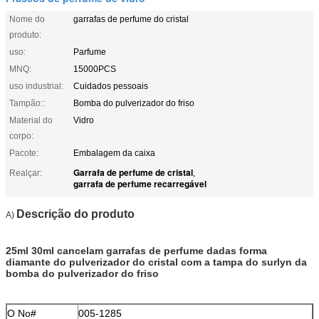
Nome do
garrafas de perfume do cristal
produto:
uso:
Parfume
MNQ:
15000PCS
uso industrial:
Cuidados pessoais
Tampão::
Bomba do pulverizador do friso
Material do
Vidro
corpo:
Pacote:
Embalagem da caixa
Garrafa de perfume de cristal
Realçar:
,
garrafa de perfume recarregável
Descrição do produto
A)
25ml 30ml cancelam garrafas de perfume dadas forma
diamante do pulverizador do cristal com a tampa do surlyn da
bomba do pulverizador do friso
O No#
005-1285