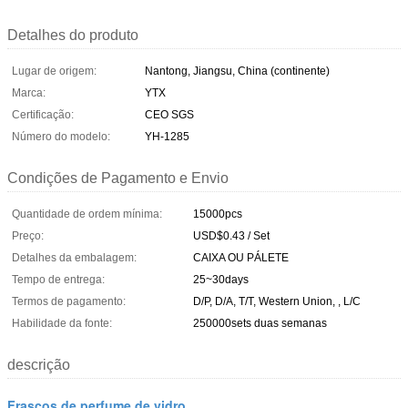
Detalhes do produto
Lugar de origem:
Nantong, Jiangsu, China (continente)
Marca:
YTX
Certificação:
CEO SGS
Número do modelo:
YH-1285
Condições de Pagamento e Envio
Quantidade de ordem mínima:
15000pcs
Preço:
USD$0.43 / Set
Detalhes da embalagem:
CAIXA OU PÁLETE
Tempo de entrega:
25~30days
Termos de pagamento:
D/P, D/A, T/T, Western Union, , L/C
Habilidade da fonte:
250000sets duas semanas
descrição
Frascos de perfume de vidro