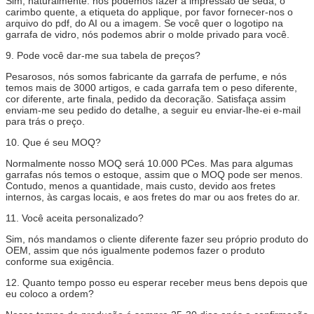
Sim, naturalmente. nós podemos fazer a impressão de seda, o
carimbo quente, a etiqueta do applique, por favor fornecer-nos o
arquivo do pdf, do AI ou a imagem. Se você quer o logotipo na
garrafa de vidro, nós podemos abrir o molde privado para você.
9.
Pode você dar-me sua tabela de preços?
Pesarosos, nós somos fabricante da garrafa de perfume, e nós
temos mais de 3000 artigos, e cada garrafa tem o peso diferente,
cor diferente, arte finala, pedido da decoração. Satisfaça assim
enviam-me seu pedido do detalhe, a seguir eu enviar-lhe-ei e-mail
para trás o preço.
10.
Que é seu MOQ?
Normalmente nosso MOQ será 10.000 PCes. Mas para algumas
garrafas nós temos o estoque, assim que o MOQ pode ser menos.
Contudo, menos a quantidade, mais custo, devido aos fretes
internos, às cargas locais, e aos fretes do mar ou aos fretes do ar.
11.
Você aceita personalizado?
Sim, nós mandamos o cliente diferente fazer seu próprio produto do
OEM, assim que nós igualmente podemos fazer o produto
conforme sua exigência.
12.
Quanto tempo posso eu esperar receber meus bens depois que
eu coloco a ordem?