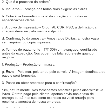
2.
Que é o processo da ordem?
a.
Inquérito-- Forneça-nos todas suas exigências claras.
b.
Cotação-- Formulário oficial da cotação com todas as
especificações claras.
c.
Arquivo de impressão-- O pdf, AI, CDR, PSD, a definição da
imagem deve ser pelo menos o dpi 300.
d.
Confirmação da amostra-- Amostra de Digitas, amostra vazia
sem imprimir ou cópia impressa.
e.
Termos do pagamento-- T/T 30% em avançado, equilibrado
antes da expedição. Nós pudermos falar sobre este quando
negócio.
f.
Produção-- Produção em massa.
g.
Envio-- Pelo mar, pelo ar ou pelo correio. A imagem detalhada do
pacote será fornecida.
3.
Posso eu obter amostras para a confirmação?
Sim, naturalmente. Nós fornecemos amostras pelos dias within1-3
livres. O frete pago pelo cliente, apenas envia-nos a taxa de
entrega ou dá-nos sua conta expressa ou você arranja para
recolher a amostra de nossa empresa.