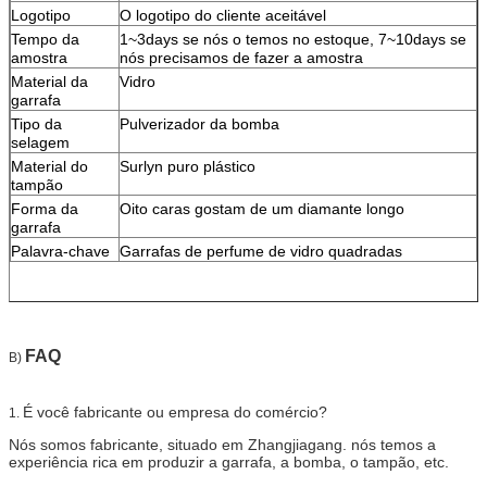
Logotipo
O logotipo do cliente aceitável
Tempo da
1~3days se nós o temos no estoque, 7~10days se
amostra
nós precisamos de fazer a amostra
Material da
Vidro
garrafa
Tipo da
Pulverizador da bomba
selagem
Material do
Surlyn puro plástico
tampão
Forma da
Oito caras gostam de um diamante longo
garrafa
Palavra-chave
Garrafas de perfume de vidro quadradas
FAQ
B)
É você fabricante ou empresa do comércio?
1.
Nós somos fabricante, situado em Zhangjiagang. nós temos a
experiência rica em produzir a garrafa, a bomba, o tampão, etc.