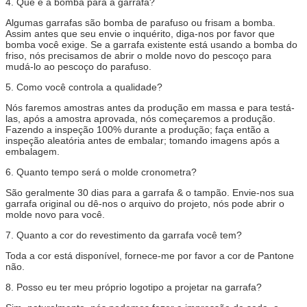
4.
Que é a bomba para a garrafa?
Algumas garrafas são bomba de parafuso ou frisam a bomba.
Assim antes que seu envie o inquérito, diga-nos por favor que
bomba você exige. Se a garrafa existente está usando a bomba do
friso, nós precisamos de abrir o molde novo do pescoço para
mudá-lo ao pescoço do parafuso.
5.
Como você controla a qualidade?
Nós faremos amostras antes da produção em massa e para testá-
las, após a amostra aprovada, nós começaremos a produção.
Fazendo a inspeção 100% durante a produção; faça então a
inspeção aleatória antes de embalar; tomando imagens após a
embalagem.
6.
Quanto tempo será o molde cronometra?
São geralmente 30 dias para a garrafa & o tampão. Envie-nos sua
garrafa original ou dê-nos o arquivo do projeto, nós pode abrir o
molde novo para você.
7.
Quanto a cor do revestimento da garrafa você tem?
Toda a cor está disponível, fornece-me por favor a cor de Pantone
não.
8.
Posso eu ter meu próprio logotipo a projetar na garrafa?