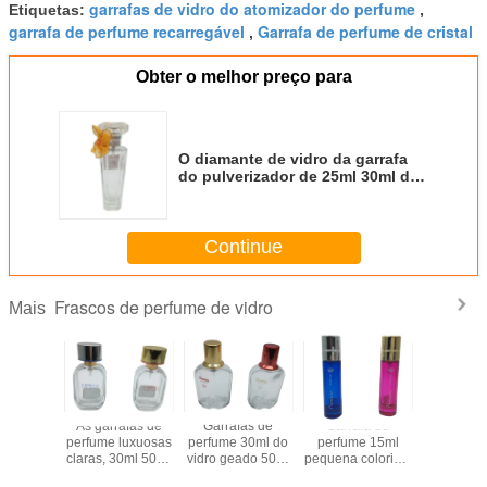
garrafas de vidro do atomizador do perfume
Etiquetas:
,
garrafa de perfume recarregável
Garrafa de perfume de cristal
,
Obter o melhor preço para
O diamante de vidro da garrafa
do pulverizador de 25ml 30ml deu
forma com a tampa de Surlyn da
bomba do pulverizador do friso
Continue
Frascos de perfume de vidro
Mais
fas de
As garrafas de
Garrafas de
Garrafa de
30ml esva
de vidro
perfume luxuosas
perfume 30ml do
perfume 15ml
garrafa
 30ml da
claras, 30ml 50ml
vidro geado 50ml
pequena colorida,
perfume de
tomizadores
100ml esvaziam
100ml mal
mini garrafa do
garrafas d