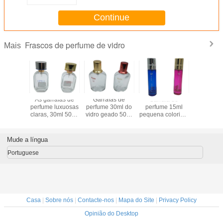
com tampões do batom
Continue
Frascos de perfume de vidro
Mais
fas de
As garrafas de
Garrafas de
Garrafa de
30ml esva
de vidro
perfume luxuosas
perfume 30ml do
perfume 15ml
garrafa
 30ml da
claras, 30ml 50ml
vidro geado 50ml
pequena colorida,
perfume de
tomizadores
100ml esvaziam
100ml mal
mini garrafa do
garrafas d
ivos do
as garrafas de
ventiladas para o
pulverizador da
ambar
e arte
perfume de vidro
pacote cosmético
bomba para o
geadas 
Mude a língua
 pesada
do pulverizador
cosmético
perf
Portuguese
Casa
|
Sobre nós
|
Contacte-nos
|
Mapa do Site
|
Privacy Policy
Opinião do Desktop