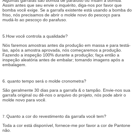
Algumas garrafas são bomba de parafuso ou frisam a bomba.
Assim antes que seu envie o inquérito, diga-nos por favor que
bomba você exige. Se a garrafa existente está usando a bomba do
friso, nós precisamos de abrir o molde novo do pescoço para
mudá-lo ao pescoço do parafuso.
5.How você controla a qualidade?
Nós faremos amostras antes da produção em massa e para testá-
las, após a amostra aprovada, nós começaremos a produção.
Fazendo a inspeção 100% durante a produção; faça então a
inspeção aleatória antes de embalar; tomando imagens após a
embalagem.
6. quanto tempo será o molde cronometra?
São geralmente 30 dias para a garrafa & o tampão. Envie-nos sua
garrafa original ou dê-nos o arquivo do projeto, nós pode abrir o
molde novo para você.
Quanto a cor do revestimento da garrafa você tem?
7.
Toda a cor está disponível, fornece-me por favor a cor de Pantone
não.