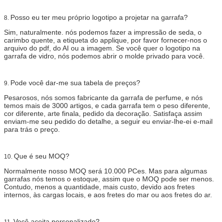
Posso eu ter meu próprio logotipo a projetar na garrafa?
8.
Sim, naturalmente. nós podemos fazer a impressão de seda, o
carimbo quente, a etiqueta do applique, por favor fornecer-nos o
arquivo do pdf, do AI ou a imagem. Se você quer o logotipo na
garrafa de vidro, nós podemos abrir o molde privado para você.
Pode você dar-me sua tabela de preços?
9.
Pesarosos, nós somos fabricante da garrafa de perfume, e nós
temos mais de 3000 artigos, e cada garrafa tem o peso diferente,
cor diferente, arte finala, pedido da decoração. Satisfaça assim
enviam-me seu pedido do detalhe, a seguir eu enviar-lhe-ei e-mail
para trás o preço.
Que é seu MOQ?
10.
Normalmente nosso MOQ será 10.000 PCes. Mas para algumas
garrafas nós temos o estoque, assim que o MOQ pode ser menos.
Contudo, menos a quantidade, mais custo, devido aos fretes
internos, às cargas locais, e aos fretes do mar ou aos fretes do ar.
Você aceita personalizado?
11.