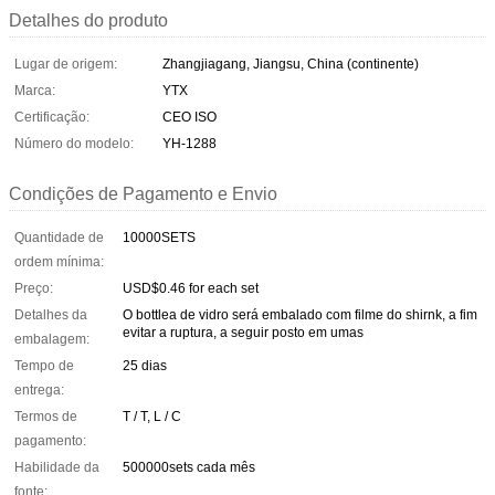
Detalhes do produto
Lugar de origem:
Zhangjiagang, Jiangsu, China (continente)
Marca:
YTX
Certificação:
CEO ISO
Número do modelo:
YH-1288
Condições de Pagamento e Envio
Quantidade de
10000SETS
ordem mínima:
Preço:
USD$0.46 for each set
Detalhes da
O bottlea de vidro será embalado com filme do shirnk, a fim
evitar a ruptura, a seguir posto em umas
embalagem:
Tempo de
25 dias
entrega:
Termos de
T / T, L / C
pagamento:
Habilidade da
500000sets cada mês
fonte: