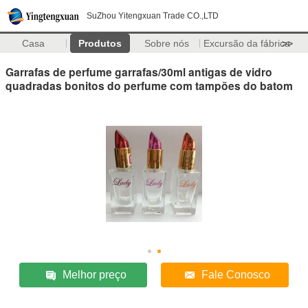
SuZhou Yitengxuan Trade CO.,LTD
Casa
Produtos
Sobre nós
Excursão da fábrica
>>
Garrafas de perfume garrafas/30ml antigas de vidro
quadradas bonitos do perfume com tampões do batom
Melhor preço
Fale Conosco