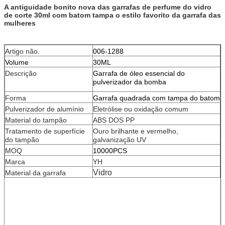
A antiguidade bonito nova das garrafas de perfume do vidro
de corte 30ml com batom tampa o estilo favorito da garrafa das
mulheres
Artigo não.
006-1288
Volume
30ML
Descrição
Garrafa de óleo essencial do
pulverizador da bomba
Forma
Garrafa quadrada com tampa do batom
Pulverizador de alumínio
Eletrólise ou oxidação comum
Material do tampão
ABS DOS PP
Tratamento de superfície
Ouro brilhante e vermelho,
do tampão
galvanização UV
MOQ
10000PCS
Marca
YH
Vidro
Material da garrafa