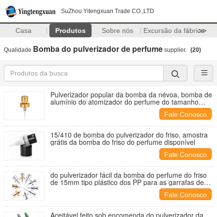
SuZhou Yitengxuan Trade CO.,LTD
Casa
Produtos
Sobre nós
Excursão da fábrica
>>
Bomba do pulverizador de perfume
Qualidade
supplier.
(20)
Pulverizador popular da bomba da névoa, bomba de
alumínio do atomizador do perfume do tamanho
feito sob encomenda
Fale Conosco
15/410 de bomba do pulverizador do friso, amostra
grátis da bomba do friso do perfume disponível
Fale Conosco
do pulverizador fácil da bomba do perfume do friso
de 15mm tipo plástico dos PP para as garrafas de
vidro
Fale Conosco
Aceitável feito sob encomenda do pulverizador da