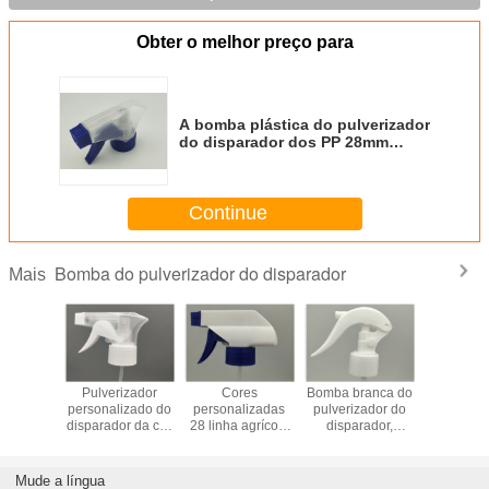
Obter o melhor preço para
A bomba plástica do pulverizador
do disparador dos PP 28mm
derrama não para o limpador da
janela
Continue
Bomba do pulverizador do disparador
Mais
de bomba
Pulverizador
Cores
Bomba branca do
24/410 d
parador
personalizado do
personalizadas
pulverizador do
plástic
a o
disparador da cor
28 linha agrícola
disparador,
pulveriza
tamento
do pulverizador
28/410 do
24/410 de
disparad
ico de
28/400 do botão
pulverizador do
pulverizador do
substituiç
etic
da mão com a
disparador da
disparador da
a limpe
Mude a língua