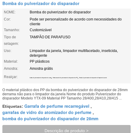
Bomba do pulverizador do disparador
NOME:
Bomba do pulverizador do disparador
Cor:
Pode ser personalizado de acordo com necessidades do
cliente
Tamanho:
Customizável
Tipo de
TAMPÃO DE PARAFUSO
selagem:
Uso:
Limpador da janela, limpador multifacetado, inseticida,
detergente
Material:
PP plásticos
Amostra:
Amostra grátis
Realçar:
,
,
bomba do pulverizador do disparador de 28mm
Bomba material do pulverizador do disparador dos PP
Bomba do pulverizador do disparador do limpador da janela
O material plástico dos PP da bomba do pulverizador do disparador de 28mm
derrama não para o limpador da janela Nome do produto Pulverizador do
disparador Modelo YTX-09 Material PP Tamanho 28/400,28/410,28/415 ...
Garrafa de perfume recarregável
Etiquetas:
,
garrafas de vidro do atomizador do perfume
,
bomba do pulverizador do disparador de 28mm
Descrição de produto >