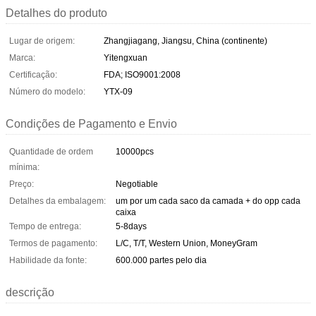
Detalhes do produto
Lugar de origem:
Zhangjiagang, Jiangsu, China (continente)
Marca:
Yitengxuan
Certificação:
FDA; ISO9001:2008
Número do modelo:
YTX-09
Condições de Pagamento e Envio
Quantidade de ordem
10000pcs
mínima:
Preço:
Negotiable
Detalhes da embalagem:
um por um cada saco da camada + do opp cada
caixa
Tempo de entrega:
5-8days
Termos de pagamento:
L/C, T/T, Western Union, MoneyGram
Habilidade da fonte:
600.000 partes pelo dia
descrição