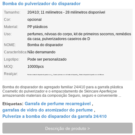
Bomba do pulverizador do disparador
Tamanho:
20/410; 11 milímetros - 28 milímetros disponível
Cor:
opcional
Material:
PP plásticos
Uso:
perfumes, névoas do corpo, kit de primeiros socorros, remédios
da casa, pulverizadores caseiros de D
NOME:
Bomba do disparador
Característica:
Não derramando
Logotipo:
Pode ser personalizado
MOQ:
10000pcs
Realçar:
,
,
Pulverize a bomba do disparador da garrafa 24/410
Coametic pulveriza 24/410 de bomba do disparador
Bomba do disparador da garrafa 24/410 de Skincare
Bomba do disparador do agregado familiar 24/410 para a garrafa plástica
Coametic do pulverizador e o empacotamento de Skincare Aperfeiçoe
armazenando materiais da composição Seguro, seguro e conveniente ...
Garrafa de perfume recarregável
Etiquetas:
,
garrafas de vidro do atomizador do perfume
,
Pulverize a bomba do disparador da garrafa 24/410
Descrição de produto >