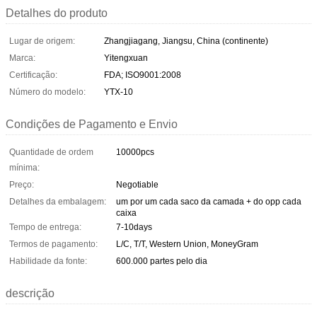
Detalhes do produto
Lugar de origem:
Zhangjiagang, Jiangsu, China (continente)
Marca:
Yitengxuan
Certificação:
FDA; ISO9001:2008
Número do modelo:
YTX-10
Condições de Pagamento e Envio
Quantidade de ordem
10000pcs
mínima:
Preço:
Negotiable
Detalhes da embalagem:
um por um cada saco da camada + do opp cada
caixa
Tempo de entrega:
7-10days
Termos de pagamento:
L/C, T/T, Western Union, MoneyGram
Habilidade da fonte:
600.000 partes pelo dia
descrição