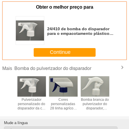
Obter o melhor preço para
24/410 de bomba do disparador
para o empacotamento plástico
de Coametic Skincare da garrafa
do pulverizador
Continue
Bomba do pulverizador do disparador
Mais
plástica
Pulverizador
Cores
Bomba branca do
24/410 d
erizador
personalizado do
personalizadas
pulverizador do
plástic
rador dos
disparador da cor
28 linha agrícola
disparador,
pulveriza
28mm
do pulverizador
28/410 do
24/410 de
disparad
não para
28/400 do botão
pulverizador do
pulverizador do
substituiç
ador da
da mão com a
disparador da
disparador da
a limpe
Mude a língua
ela
garrafa para
bomba do
mão da água para
manuten